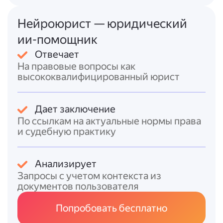
сумму в двойном размере (ч. 2 ст. 381 ГК
РФ);
Нейроюрист — юридический
* задатком можно обеспечить
ии-помощник
обязательство по заключению основного
Отвечает
договора на условиях предварительного
На правовые вопросы как
(ст. 429 ГК РФ).
высококвалифицированный юрист
Обеспечительный платёж
(ст. 381.1 ГК РФ)
— гибкий инструмент обеспечения
Дает заключение
обязательств, включая будущие. Его
По ссылкам на актуальные нормы права
ключевые черты:
и судебную практику
* стороны свободно определяют условия
использования платежа в договоре;
* платёж засчитывается в счёт возмещения
Анализирует
убытков/неустойки при наступлении
Запросы с учетом контекста из
оговоренных обстоятельств;
документов пользователя
* если обстоятельства не наступили или
Попробовать бесплатно
обязательство прекратилось, платёж
подлежит возврату (если иное не