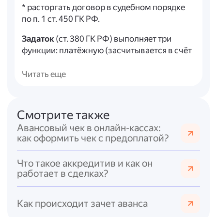
* расторгать договор в судебном порядке
по п. 1 ст. 450 ГК РФ.
Задаток
(ст. 380 ГК РФ) выполняет три
функции: платёжную (засчитывается в счёт
будущих платежей), доказательственную
(подтверждает заключение договора) и
Читать еще
обеспечительную (стимулирует
исполнение). Его особенности:
* письменная форма соглашения о задатке
Смотрите также
обязательна независимо от суммы;
Авансовый чек в онлайн-кассах:
* при сомнениях в квалификации
как оформить чек с предоплатой?
уплаченной суммы она считается авансом,
если не доказано иное;
Что такое аккредитив и как он
* последствия нарушения договора зависят
работает в сделках?
от виновной стороны: если виновата
сторона, давшая задаток, сумма остаётся у
контрагента; если виновата сторона,
Как происходит зачет аванса
получившая задаток, она возвращает