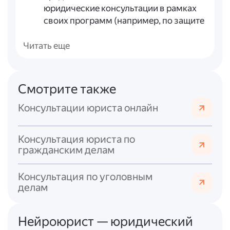
юридические консультации в рамках
своих программ (например, по защите
прав потребителей, трудовых прав,
прав детей и т. д.). Поищите
Читать еще
организации, специализирующиеся на
вашей проблеме.
Юридические клиники при вузах.
Смотрите также
Студенты юридических факультетов
под руководством преподавателей
Консультации юриста онлайн
оказывают бесплатную правовую
помощь населению. Такие клиники
Консультация юриста по
есть во многих крупных городах.
гражданским делам
Информацию можно найти на сайтах
университетов или профильных
Консультация по уголовным
ассоциаций.
делам
Онлайн-сервисы и форумы.
Существуют сайты и платформы, где
можно задать вопрос юристу
Нейроюрист — юридический