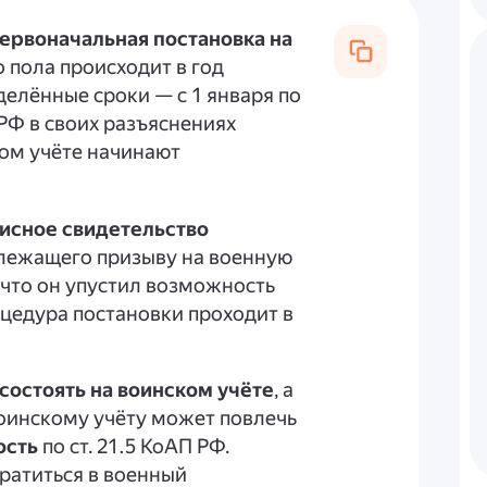
ервоначальная постановка на
 пола происходит в год
делённые сроки — с 1 января по
РФ в своих разъяснениях
ком учёте начинают
исное свидетельство
длежащего призыву на военную
т, что он упустил возможность
оцедура постановки проходит в
состоять на воинском учёте
, а
оинскому учёту может повлечь
ость
по ст. 21.5 КоАП РФ.
ратиться в военный