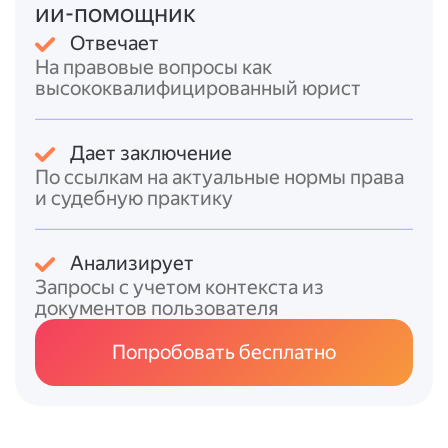
ии-помощник
подтверждается
электронная выписка из
Единого государственного реестра
Отвечает
налогоплательщиков
[0].
На правовые вопросы как
высококвалифицированный юрист
Также следует учитывать ограничения:
регистрация ИП не допускается, если лицо
имеет судимость или подвергалось
Дает заключение
уголовному преследованию за тяжкие
По ссылкам на актуальные нормы права
преступления.
и судебную практику
После регистрации ИП может рассмотреть
применение специальных налоговых
Анализирует
режимов, например,
налога на
Запросы с учетом контекста из
документов пользователя
профессиональный доход
(при годовом
доходе до 2,4 млн руб.) в соответствии с
Попробовать бесплатно
Федеральным законом от 27.11.2018 №
422-ФЗ
.
Итоговый ответ