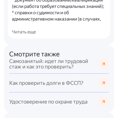
* документ об образовании/квалификации
(если работа требует специальных знаний);
* справки о судимости и об
административном наказании (в случаях,
предусмотренных законом).
Читать еще
Во-вторых, обработка персональных
данных кандидата регулируется
ТК РФ (ст.
86)
и
Федеральным законом от 27.07.2006
Смотрите также
№ 152-ФЗ «О персональных данных»
.
Самозанятый: идет ли трудовой
Ключевые правила:
стаж и как это проверить?
* обработка персональных данных
допускается только в строго определённых
целях (соблюдение законов, содействие в
Как проверить долги в ФССП?
трудоустройстве, обеспечение
безопасности и т. п.);
* персональные данные следует получать
Удостоверение по охране труда
преимущественно от самого работника;
* для обработки биометрических данных