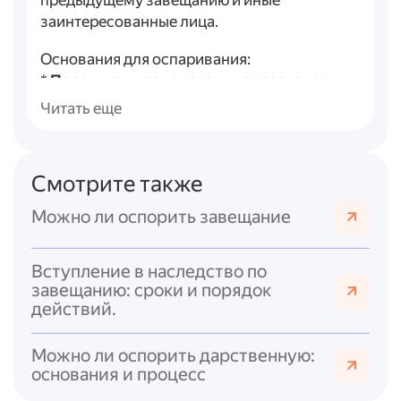
предыдущему завещанию и иные
заинтересованные лица.
Основания для оспаривания:
*
Порок воли
: завещатель не осознавал
своих действий из-за болезни, опьянения и
Читать еще
т.?п..
*
Обман, насилие, угроза
при составлении
завещания.
Смотрите также
*
Фиктивность
: завещание прикрывает
другую сделку.
Можно ли оспорить завещание
*
Нарушение формы
: отсутствие
нотариального удостоверения, подписи,
Вступление в наследство по
неверные данные и т.?д..
завещанию: сроки и порядок
*
Право на обязательную долю
: если
действий.
завещание лишает наследника
обязательной доли (не менее 50 % от доли
Можно ли оспорить дарственную:
по закону).
основания и процесс
Завещание бывает
ничтожным