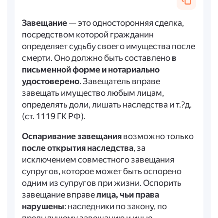
Завещание
— это односторонняя сделка,
посредством которой гражданин
определяет судьбу своего имущества после
смерти. Оно должно быть составлено
в
письменной форме и нотариально
удостоверено
. Завещатель вправе
завещать имущество любым лицам,
определять доли, лишать наследства и т.?д.
(ст. 1119 ГК РФ).
Оспаривание завещания
возможно только
после открытия наследства
, за
исключением совместного завещания
супругов, которое может быть оспорено
одним из супругов при жизни. Оспорить
завещание вправе
лица, чьи права
нарушены
: наследники по закону, по