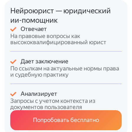
(недействительно с момента составления)
Нейроюрист — юридический
и
оспоримым
(недействительно после
ии-помощник
решения суда). Незначительные нарушения
(описки и т.?п.) не влекут
Отвечает
недействительности, если не искажают
На правовые вопросы как
волю завещателя.
высококвалифицированный юрист
Сроки исковой давности:
* 1 год — для оспоримых завещаний;
Дает заключение
* 3 года — для ничтожных завещаний.
По ссылкам на актуальные нормы права
и судебную практику
Итоговый ответ
Завещание
— письменный нотариально
Анализирует
удостоверенный документ, в котором
Запросы с учетом контекста из
гражданин распоряжается имуществом на
документов пользователя
случай смерти.
Попробовать бесплатно
Оспорить завещание можно
после