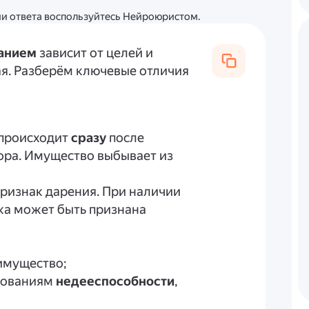
ции ответа воспользуйтесь Нейроюристом.
анием
зависит от целей и
ая. Разберём ключевые отличия
происходит
сразу
после
ора. Имущество выбывает из
ризнак дарения. При наличии
ка может быть признана
 имущество;
снованиям
недееспособности
,