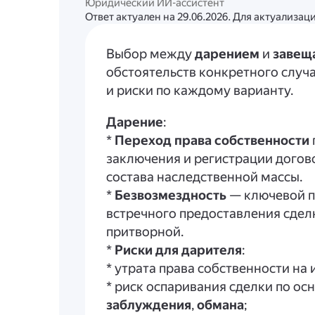
Юридический ИИ-ассистент
Ответ актуален на 29.06.2026. Для актуализа
Выбор между
дарением
и
завещ
обстоятельств конкретного случ
и риски по каждому варианту.
Дарение
:
*
Переход права собственности
заключения и регистрации догов
состава наследственной массы.
*
Безвозмездность
— ключевой п
встречного предоставления сдел
притворной.
*
Риски для дарителя
:
* утрата права собственности на
* риск оспаривания сделки по о
заблуждения
,
обмана
;