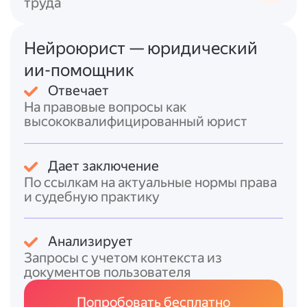
листках работников;
труда
внесение соответствующих изменений
в штатное расписание и локальные
Нейроюрист — юридический
нормативные акты, регулирующие
оплату труда.
ии-помощник
Отделу кадров [название
Отвечает
организации] (ответственный: [ФИО,
На правовые вопросы как
должность]):
высококвалифицированный юрист
подготовить дополнительные
соглашения к трудовым договорам с
работниками в связи с изменением
Дает заключение
размера заработной платы;
По ссылкам на актуальные нормы права
и судебную практику
обеспечить подписание
дополнительных соглашений
работниками в срок до [указать дату].
Анализирует
Контроль за исполнением настоящего
Запросы с учетом контекста из
приказа возложить на [ФИО,
документов пользователя
должность].
Попробовать бесплатно