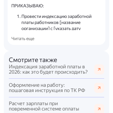
ПРИКАЗЫВАЮ:
Провести индексацию заработной
платы работников [название
организации] с [указать дату
вступления в силу индексации,
Читать еще
например, «с 01.01.2026»].
Установить коэффициент индексации
заработной платы в размере [указать
коэффициент/процент, например,
Смотрите также
«1,07» или «7 %»].
Индексация заработной платы в
Бухгалтерии [название организации]
2026: как это будет происходить?
(ответственный: [ФИО, должность])
обеспечить:
Оформление на работу:
перерасчёт заработной платы с учётом
пошаговая инструкция по ТК РФ
установленного коэффициента
начиная с [указать дату];
Расчет зарплаты при
отражение изменений в расчётных
повременной системе оплаты