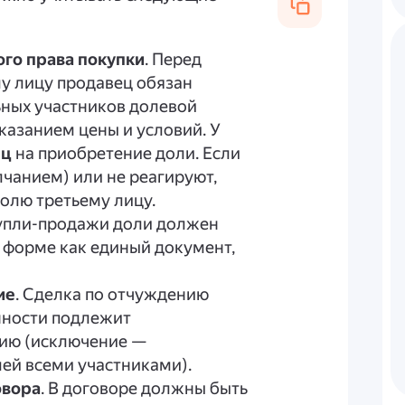
го права покупки
. Перед
у лицу продавец обязан
ьных участников долевой
казанием цены и условий. У
яц
на приобретение доли. Если
олчанием) или не реагируют,
олю третьему лицу.
купли-продажи доли должен
 форме как единый документ,
ие
. Сделка по отчуждению
нности подлежит
ию (исключение —
ей всеми участниками).
овора
. В договоре должны быть