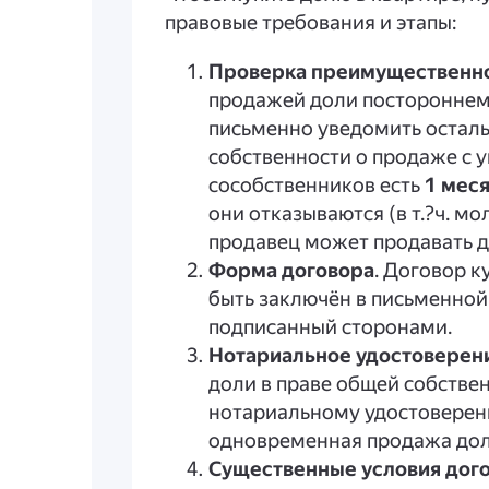
правовые требования и этапы:
Проверка преимущественно
продажей доли постороннем
письменно уведомить остал
собственности о продаже с у
сособственников есть
1 мес
они отказываются (в т.?ч. м
продавец может продавать д
Форма договора
. Договор 
быть заключён в письменной
подписанный сторонами.
Нотариальное удостоверен
доли в праве общей собстве
нотариальному удостоверен
одновременная продажа дол
Существенные условия дог