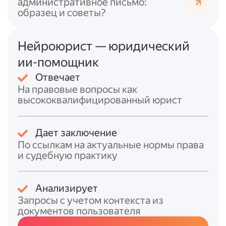
нижнем углу.
административное письмо:
образец и советы?
2. Рекомендации по содержанию и стилю:
Пишите
чётко и лаконично
— избегайте
Нейроюрист — юридический
лишних деталей и эмоций.
ии-помощник
Излагайте
факты
, а не домыслы.
Отвечает
Сохраняйте
нейтральный, деловой тон
—
На правовые вопросы как
не оправдывайтесь излишне и не обвиняйте
высококвалифицированный юрист
других.
Будьте
искренни
— недостоверная
информация может усугубить ситуацию.
Дает заключение
Если есть
доказательства
(фото,
По ссылкам на актуальные нормы права
скриншоты, показания свидетелей),
и судебную практику
укажите это и приложите их к записке: «К
объяснительной прилагаю: [перечень
Анализирует
документов]».
Запросы с учетом контекста из
Сосредоточьтесь на
причинах
документов пользователя
произошедшего и на том, как избежать
подобного в будущем.