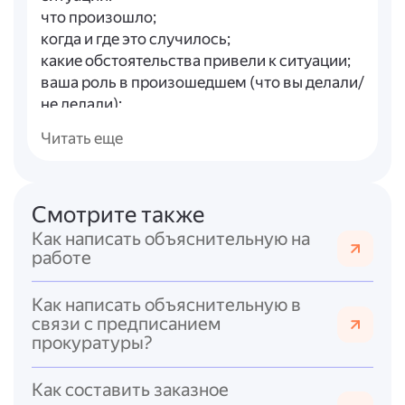
что произошло;
когда и где это случилось;
какие обстоятельства привели к ситуации;
ваша роль в произошедшем (что вы делали/
не делали);
причины ваших действий или бездействия;
Читать еще
при наличии — аргументы в вашу пользу
(объективные факторы, внешние
обстоятельства).
Смотрите также
Заключительную часть
— выводы и
намерения:
Как написать объяснительную на
признание ошибки (если она была) или
работе
пояснение, почему вы считаете свои
действия оправданными;
Как написать объяснительную в
меры, которые вы планируете принять,
связи с предписанием
прокуратуры?
чтобы избежать подобных ситуаций в
будущем (если применимо).
Подпись
с расшифровкой — в правом
Как составить заказное