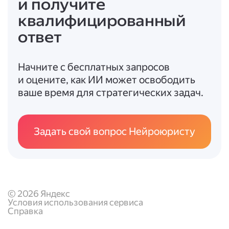
и получите
(лично, по электронной почте и т. д.).
квалифицированный
4. Чего избегать:
ответ
Эмоциональных высказываний и
обвинений в адрес коллег.
Начните с бесплатных запросов
Откровенных оправданий и
и оцените, как ИИ может освободить
перекладывания вины.
ваше время для стратегических задач.
Непроверенной или ложной информации.
Слишком длинных и запутанных
формулировок.
Задать свой вопрос Нейроюристу
Пропуска обязательных элементов
структуры (шапки, подписи и т. п.).
© 2026 Яндекс
Условия использования сервиса
Справка