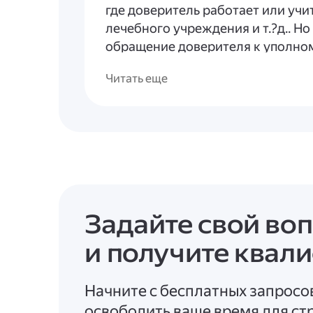
где доверитель работает или учи
лечебного учреждения и т.?д.. Но
обращение доверителя к уполно
Прямое представление уполном
Читать еще
связи
. Если доверенность выдаёт
совершение банковских операци
корреспонденции (кроме ценной
напрямую передать письменное 
организации связи.
Особые категории лиц
. Доверен
удостоверяться командирами воин
находящихся в местах лишения с
Задайте свой во
учреждений.
и получите квал
Итоговый ответ
Оформить доверенность без како
Начните с бесплатных запросо
доверителя
нельзя
. Однако воз
освободить ваше время для стр