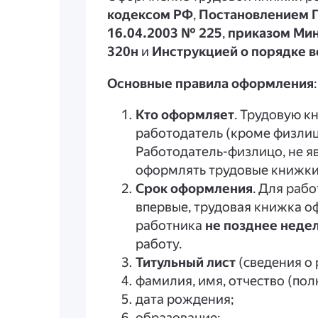
кодексом РФ
,
Постановлением П
16.04.2003 № 225
,
приказом Мин
320н
и
Инструкцией о порядке 
Основные правила оформления
:
Кто оформляет
. Трудовую 
работодатель (кроме физлиц
Работодатель-физлицо, не я
оформлять трудовые книжки
Срок оформления
. Для раб
впервые, трудовая книжка о
работника
не позднее неде
работу.
Титульный лист
(сведения о 
фамилия, имя, отчество (пол
дата рождения;