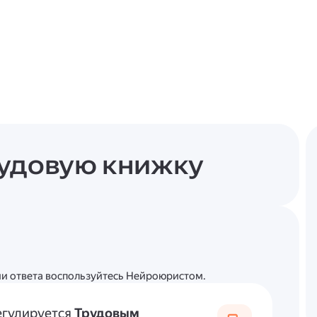
рудовую книжку
ции ответа воспользуйтесь Нейроюристом.
егулируется
Трудовым