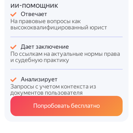
работника (форма Т-2).
ии-помощник
Получить оплату отпуска
(если отпуск
Отвечает
оплачиваемый)
не позднее чем за 3
На правовые вопросы как
дня до его начала
.
высококвалифицированный юрист
Важно
:
* если работник учится в
двух
Дает заключение
образовательных организациях
, он может
По ссылкам на актуальные нормы права
выбрать
только одну
для получения
и судебную практику
гарантий;
* учебный отпуск
нельзя разделить на
части
— он должен быть использован в
Анализирует
сроки, указанные в справке-вызове;
Запросы с учетом контекста из
* работникам по
совместительству
отпуск
документов пользователя
предоставляется
без сохранения
заработной платы
.
Попробовать бесплатно
Итоговый ответ
Чтобы оформить учебный отпуск: