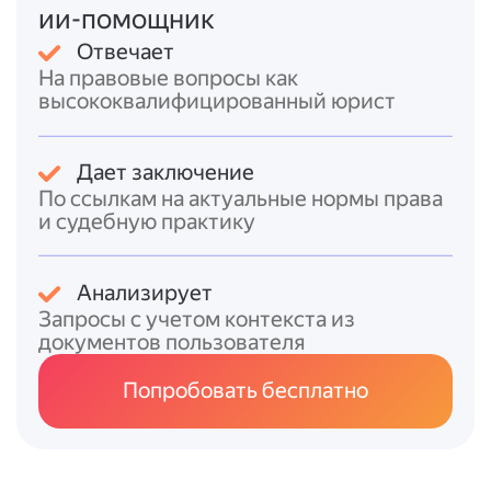
ии-помощник
ответчика либо, в отдельных случаях, по
месту жительства истца.
Отвечает
На правовые вопросы как
Важно учитывать ограничение: муж не
высококвалифицированный юрист
вправе инициировать развод в период
беременности жены и до достижения
ребёнком возраста одного года.
Дает заключение
По ссылкам на актуальные нормы права
Сроки рассмотрения дела составляют
один
и судебную практику
месяц
у мирового судьи, но могут
увеличиться при наличии споров или
Анализирует
назначении срока для примирения (до трёх
Запросы с учетом контекста из
месяцев) [см. ст. 22 СК РФ].
документов пользователя
Итоговый ответ
Попробовать бесплатно
Чтобы подать заявление на развод:
Определите способ расторжения
брака: