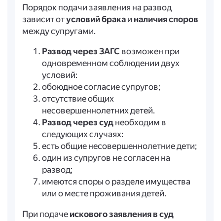
Порядок подачи заявления на развод
зависит от
условий брака
и
наличия споров
между супругами.
Развод через ЗАГС
возможен при
одновременном соблюдении двух
условий:
обоюдное согласие супругов;
отсутствие общих
несовершеннолетних детей.
Развод через суд
необходим в
следующих случаях:
есть общие несовершеннолетние дети;
один из супругов не согласен на
развод;
имеются споры о разделе имущества
или о месте проживания детей.
При подаче
искового заявления в суд