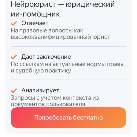
Нейроюрист — юридический
Важно
соблюсти сроки подачи
—
ии-помощник
заявление нужно подать в течение 90 дней
Отвечает
после достижения 14-летия. При пропуске
На правовые вопросы как
этого срока паспорт всё равно будет
высококвалифицированный юрист
оформлен, но может быть наложен штраф
(2 000–5 000 рублей, в зависимости от
региона).
Дает заключение
По ссылкам на актуальные нормы права
Срок оформления паспорта
не должен
и судебную практику
превышать 5 рабочих дней с момента
приёма документов.
Анализирует
Итоговый ответ
Запросы с учетом контекста из
документов пользователя
Чтобы получить паспорт в 14 лет, нужно:
1. Подготовить комплект документов:
Попробовать бесплатно
* свидетельство о рождении;
* документы о гражданстве РФ (при