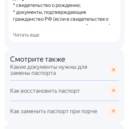
* свидетельство о рождении;
* документы, подтверждающие
гражданство РФ (если в свидетельстве о
рождении нет соответствующей отметки);
* свидетельство о регистрации по месту
Читать еще
жительства (форма № 8);
* две фотографии 35×45 мм;
* заявление по форме 1П;
Смотрите также
* квитанцию об оплате госпошлины в
Какие документы нужны для
размере 300 рублей.
замены паспорта
Заявление подаёт сам подросток
.
Родители или законные представители
Как восстановить паспорт
могут сопровождать его, но их присутствие
не обязательно. Подать документы можно:
* в подразделении МВД по вопросам
Как заменить паспорт при порче
миграции;
* в МФЦ;
* через портал «Госуслуги».