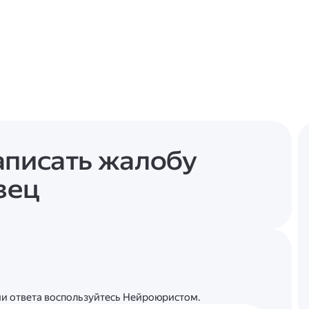
аписать жалобу
зец
ции ответа воспользуйтесь Нейроюристом.