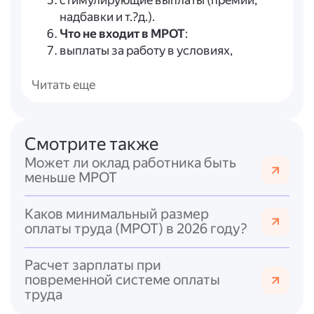
стимулирующие выплаты (премии,
надбавки и т.?д.).
Что не входит в МРОТ
:
выплаты за работу в условиях,
отклоняющихся от нормальных
(сверхурочная работа, работа в ночное
Читать еще
время, выходные и праздники,
вредные и опасные условия труда);
доплаты за совмещение профессий,
Смотрите также
расширение зон обслуживания и
Может ли оклад работника быть
увеличение объёма работ;
меньше МРОТ
районные коэффициенты и процентные
надбавки (в т.?ч. «северные») — они
Каков минимальный размер
начисляются
сверх
МРОТ.
оплаты труда (МРОТ) в 2026 году?
Что входит в МРОТ
:
оклад (может быть ниже МРОТ);
Расчет зарплаты при
стимулирующие выплаты (премии и
повременной системе оплаты
надбавки стимулирующего характера);
труда
компенсационные выплаты
за