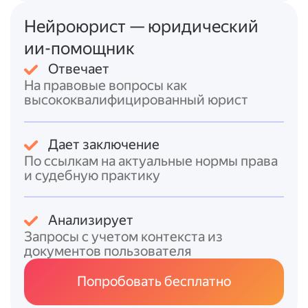
обычные условия труда
(не за особые
условия).
Нейроюрист — юридический
Условие применения МРОТ
: работник
ии-помощник
должен полностью отработать норму
Отвечает
рабочего времени за месяц и
На правовые вопросы как
выполнить нормы труда.
высококвалифицированный юрист
Региональный МРОТ
: в субъекте РФ
может быть установлен свой размер
минимальной заработной платы (ст.
Дает заключение
133.1 ТК РФ), который не может быть
По ссылкам на актуальные нормы права
ниже федерального МРОТ.
и судебную практику
Итоговый ответ
Анализирует
Чтобы рассчитать зарплату с учётом МРОТ:
Запросы с учетом контекста из
документов пользователя
Определите
итоговую заработную
плату
за месяц (оклад +
Попробовать бесплатно
стимулирующие выплаты +
компенсационные выплаты за