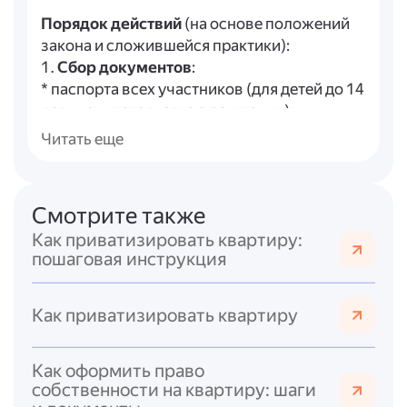
Порядок действий
(на основе положений
закона и сложившейся практики):
1.
Сбор документов
:
* паспорта всех участников (для детей до 14
лет — свидетельства о рождении);
* договор социального найма (основной
Читать еще
документ, подтверждающий право на
проживание);
* выписка из домовой книги или справка о
Смотрите также
составе семьи (подтверждает, кто
Как приватизировать квартиру:
зарегистрирован в квартире);
пошаговая инструкция
* технический паспорт квартиры
(оформляется в БТИ или через МФЦ);
* кадастровый паспорт (содержит
Как приватизировать квартиру
технические характеристики);
* выписка из ЕГРН (подтверждает
Как оформить право
отсутствие обременений);
собственности на квартиру: шаги
* справка об отсутствии задолженности по