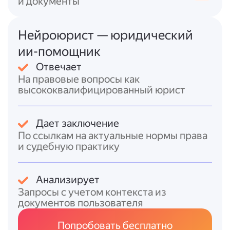
и документы
коммунальным платежам.
2.
Подача заявления
в МФЦ или местную
администрацию. Заявление подаёт
Нейроюрист — юридический
наниматель по договору соцнайма или его
ии-помощник
представитель по доверенности.
Отвечает
3.
Рассмотрение заявления
— до 1,5–2
На правовые вопросы как
месяцев (в ряде регионов установлен срок
высококвалифицированный юрист
до 46 календарных дней).
4.
Заключение договора передачи
—
оформляется органом власти или местного
Дает заключение
самоуправления. Нотариальное
По ссылкам на актуальные нормы права
удостоверение не требуется, госпошлина не
и судебную практику
взимается.
5.
Регистрация права собственности
в
Росреестре — после подписания договора
Анализирует
передачи.
Запросы с учетом контекста из
документов пользователя
Основания для отказа
в приватизации
могут включать:
Попробовать бесплатно