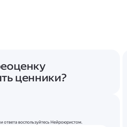
реоценку
ить ценники?
ции ответа воспользуйтесь Нейроюристом.