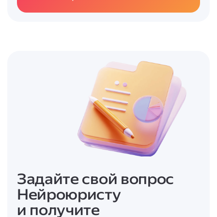
распознавания номерных знаков и анализа
поведения транспортных средств.
- При фиксации нарушения камера
автоматически делает снимок или
видеозапись с указанием времени, даты и
места происшествия.
- Данные передаются в центр обработки, где
проверяется факт нарушения.
- После подтверждения нарушения
водителю направляется постановление о
штрафе.
Задайте свой вопрос
Нейроюристу
и получите