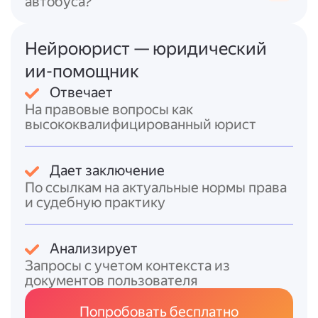
автобуса?
современные камеры способны
распознавать, использует ли водитель
Нейроюрист — юридический
и пассажиры ремни безопасности.
Использование мобильного телефона
ии-помощник
за рулём
— фиксация факта разговора
Отвечает
по телефону без использования
На правовые вопросы как
гарнитуры.
высококвалифицированный юрист
Нарушение правил остановки и
стоянки
— парковка в запрещённых
местах, на тротуарах, пешеходных
Дает заключение
переходах и т.д.
По ссылкам на актуальные нормы права
Проезд под запрещающие знаки
—
и судебную практику
например, въезд в зону, где движение
запрещено определённым категориям
Анализирует
транспортных средств.
Запросы с учетом контекста из
Как это работает:
документов пользователя
- Камеры оснащены датчиками и
Попробовать бесплатно
программным обеспечением для