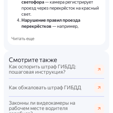
светофора
— камера регистрирует
проезд через перекрёсток на красный
свет.
Нарушение правил проезда
перекрёстков
— например,
несоблюдение очерёдности проезда
или поворот из неположенной полосы.
Читать еще
Выезд на полосу для общественного
транспорта
— фиксируется, если
легковой автомобиль движется по
Смотрите также
выделенной полосе для маршрутных
Как оспорить штраф ГИБДД:
транспортных средств.
пошаговая инструкция?
Нарушение разметки
— пересечение
сплошной линии, выезд на встречную
полосу в неположенном месте и
Как обжаловать штраф ГИБДД
другие нарушения, связанные с
игнорированием дорожной разметки.
Законны ли видеокамеры на
Непристёгнутый ремень
рабочем месте водителя
безопасности
— некоторые