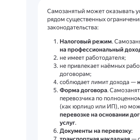
Самозанятый может оказывать ус
рядом существенных ограничени
законодательства:
Налоговый режим
. Самозан
на профессиональный дохо
не имеет работодателя;
не привлекает наёмных раб
договорам;
соблюдает лимит дохода —
Форма договора
. Самозаня
перевозчика по полноценном
(как юрлицо или ИП), но мо
перевозке на основании до
услуг
.
Документы на перевозку
:
транспортная накладная
— о