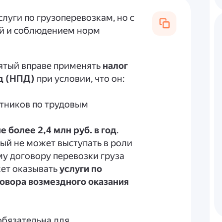
луги по грузоперевозкам, но с
й и соблюдением норм
ятый вправе применять
налог
д (НПД)
при условии, что он:
отников по трудовым
не более 2,4 млн руб. в год
.
тый не может выступать в роли
у договору перевозки груза
жет оказывать
услуги по
говора возмездного оказания
бязательна для