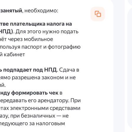
занятый
, необходимо:
тве плательщика налога на
(НПД)
. Для этого нужно подать
чёт через мобильное
пользуя паспорт и фотографию
й кабинет
ть подпадает под НПД
. Сдача в
ямо разрешена законом и не
ий.
енду формировать чек
в
ередавать его арендатору. При
ётах электронными средствами
азу, при безналичных — не
 следующего за налоговым