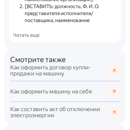
[ВСТАВИТЬ: должность, Ф. И. О.
представителя исполнителя/
поставщика, наименование
организации].
[ВСТАВИТЬ: должности и Ф. И. О. иных
Читать еще
членов комиссии, наименования
организаций (при наличии)],
Смотрите также
составили настоящий акт о
нижеследующем:
Как оформить договор купли-
продажи на машину
В соответствии с [ВСТАВИТЬ:
наименование и реквизиты договора/
Как оформить машину на себя
контракта на поставку и/или монтаж
оборудования] произведена проверка
оборудования:
Как составить акт об отключении
электроэнергии
Наименование
Модель/
Завод
№ п/п
оборудования
артикул
ном