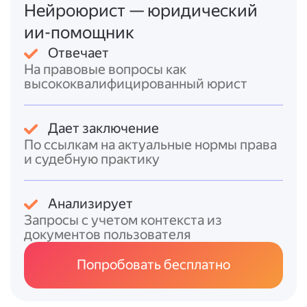
Нейроюрист — юридический
[ВСТАВИТЬ:
[ВСТАВИТЬ:
[ВСТАВ
[ВСТАВИТЬ:
полное
модель/
заводс
ии-помощник
1, 2 и т.?д.]
наименование]
артикул]
номер]
Отвечает
На правовые вопросы как
Комиссия провела осмотр и испытания
высококвалифицированный юрист
оборудования на соответствие:
* технической документации и паспорту;
* требованиям безопасности;
Дает заключение
* условиям договора;
По ссылкам на актуальные нормы права
* иным применимым нормам и стандартам.
и судебную практику
По результатам проверки установлено:
Анализирует
[ВСТАВИТЬ: краткое описание
Запросы с учетом контекста из
проведённых испытаний/проверок,
документов пользователя
например: «оборудование смонтировано в
соответствии с технической
Попробовать бесплатно
документацией, прошло тестовый запуск,
функционирует без замечаний» или