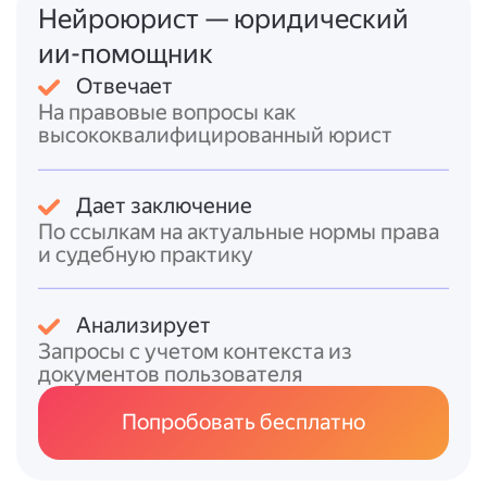
Круг лиц, имеющих право на получение
Нейроюрист — юридический
сведений из ЕГРН, ограничен законом. Так,
ии-помощник
сведения о правообладателе
Отвечает
предоставляются только:
На правовые вопросы как
- самому правообладателю или его
высококвалифицированный юрист
законному представителю;
- лицам с доверенностью от
правообладателя;
Дает заключение
- залогодержателю;
По ссылкам на актуальные нормы права
- ряду госорганов и иных указанных в
и судебную практику
законе субъектов (например, судам,
приставам, нотариусам и др.).
Анализирует
Формы выписок утверждены приказом
Запросы с учетом контекста из
Росреестра, а порядок и размеры платы —
документов пользователя
приказами Минэкономразвития.
Попробовать бесплатно
Итоговый ответ