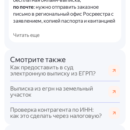
бесплатная онлайн-выписка;
по почте
: нужно отправить заказное
письмо в региональный офис Росреестра с
заявлением, копией паспорта и квитанцией
об уплате госпошлины;
с выездным обслуживанием
: на сайте
Читать еще
Роскадастра можно оформить запрос на
выезд специалиста, который выдаст
документ на месте.
Смотрите также
Как предоставить в суд
Сроки предоставления выписки — не более
электронную выписку из ЕГРП?
трёх рабочих дней с момента получения
запроса Росреестром.
Выписка из егрн на земельный
Стоимость услуги зависит от:
участок
- вида документа (электронный или
бумажный);
Проверка контрагента по ИНН:
- категории заявителя (физическое или
как это сделать через налоговую?
юридическое лицо).