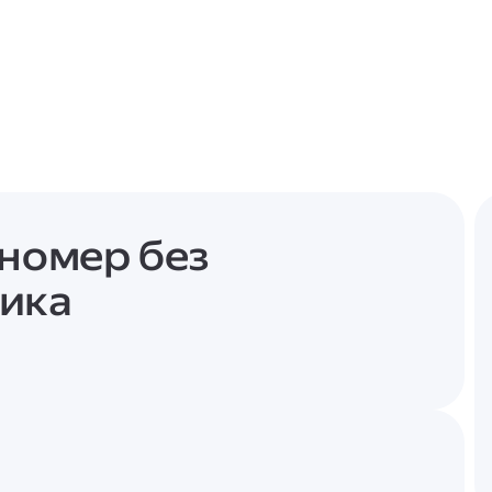
сномер без
ника