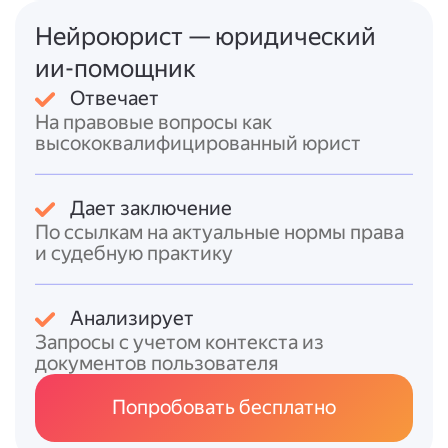
месяца Роспатент проверяет
комплектность и соответствие
Нейроюрист — юридический
документов требованиям. По итогам
ии-помощник
уведомляет заявителя и
Отвечает
устанавливает дату подачи заявки.
На правовые вопросы как
Экспертиза обозначения по
высококвалифицированный юрист
существу
. Проверяется соответствие
заявленного обозначения
требованиям закона (в т.?ч.
Дает заключение
различительная способность,
По ссылкам на актуальные нормы права
отсутствие оснований для отказа по ст.
и судебную практику
1483 ГК РФ) и устанавливается
приоритет товарного знака. По
результатам выносится решение о
Анализирует
регистрации либо об отказе.
Запросы с учетом контекста из
Уплата пошлины за госрегистрацию и
документов пользователя
выдачу свидетельства
. При
Попробовать бесплатно
положительном решении заявитель
уплачивает пошлину за