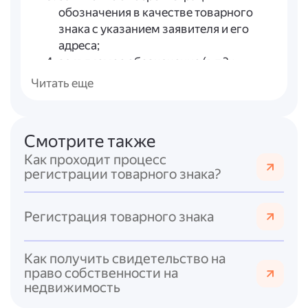
обозначения в качестве товарного
знака с указанием заявителя и его
адреса;
заявляемое обозначение (в т.?ч.
возможно — трёхмерная модель в
Читать еще
электронной форме);
перечень товаров, сгруппированных
по классам Международной
Смотрите также
классификации товаров и услуг
Как проходит процесс
(МКТУ);
регистрации товарного знака?
описание заявляемого обозначения;
для коллективного знака — устав
коллективного знака.
Регистрация товарного знака
Уплата пошлин
за подачу заявки,
формальную экспертизу и экспертизу
Как получить свидетельство на
по существу (размеры пошлин
право собственности на
устанавливаются отдельно).
недвижимость
Формальная экспертиза
. В течение