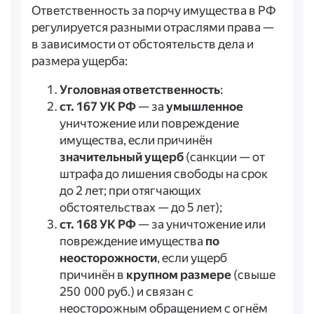
Ответственность за порчу имущества в РФ
регулируется разными отраслями права —
в зависимости от обстоятельств дела и
размера ущерба:
Уголовная ответственность
:
ст. 167 УК РФ
— за
умышленное
уничтожение или повреждение
имущества, если причинён
значительный ущерб
(санкции — от
штрафа до лишения свободы на срок
до 2 лет; при отягчающих
обстоятельствах — до 5 лет);
ст. 168 УК РФ
— за уничтожение или
повреждение имущества
по
неосторожности
, если ущерб
причинён в
крупном размере
(свыше
250 000 руб.) и связан с
неосторожным обращением с огнём