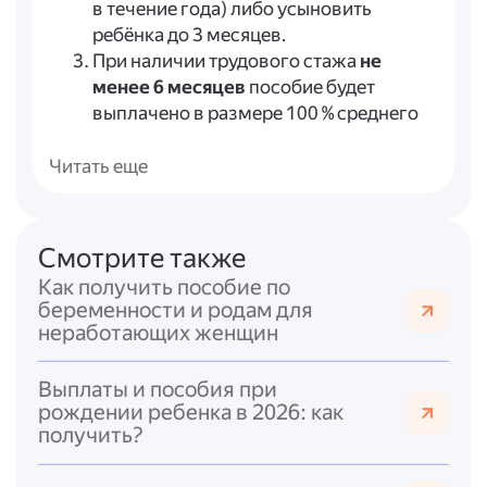
в течение года) либо усыновить
ребёнка до 3 месяцев.
При наличии трудового стажа
не
менее 6 месяцев
пособие будет
выплачено в размере 100 % среднего
заработка.
Учитывать
правила расчёта пособия
:
Читать еще
изначально устанавливается выплата
в размере 50 % прожиточного
минимума; если с учётом этой суммы
Смотрите также
среднедушевой доход семьи остаётся
Как получить пособие по
ниже прожиточного минимума,
беременности и родам для
размер пособия увеличивают до 75 %.
неработающих женщин
Соблюсти
сроки подачи заявления
и
учесть возможные
уважительные
Выплаты и пособия при
причины
пропуска сроков (например,
рождении ребенка в 2026: как
чрезвычайная ситуация, болезнь
получить?
родственника, переезд).
Принимать во внимание
актуальные