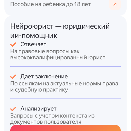
Пособие на ребенка до 18 лет
правила назначения единого пособия
,
в т.?ч. требования к минимальному
доходу и учёту алиментов,
Нейроюрист — юридический
закреплённые в Постановлении
Правительства № 1928.
ии-помощник
Отвечает
Итоговый ответ
На правовые вопросы как
Чтобы получить пособие по беременности
высококвалифицированный юрист
при постановке на учёт до 12 недель,
женщина должна:
Дает заключение
* встать на учёт по беременности до 12
По ссылкам на актуальные нормы права
недель;
и судебную практику
* относиться к одной из установленных
законом категорий получателей
(работающая, студентка очного отделения,
Анализирует
военнослужащая и т.?д.);
Запросы с учетом контекста из
* иметь трудовой стаж не менее 6 месяцев
документов пользователя
(для получения пособия в размере 100 %