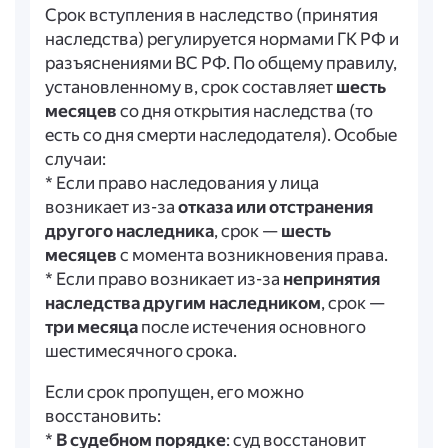
Срок вступления в наследство (принятия
наследства) регулируется нормами ГК РФ и
разъяснениями ВС РФ. По общему правилу,
установленному в, срок составляет
шесть
месяцев
со дня открытия наследства (то
есть со дня смерти наследодателя). Особые
случаи:
* Если право наследования у лица
возникает из-за
отказа или отстранения
другого наследника
, срок —
шесть
месяцев
с момента возникновения права.
* Если право возникает из-за
непринятия
наследства другим наследником
, срок —
три месяца
после истечения основного
шестимесячного срока.
Если срок пропущен, его можно
восстановить:
*
В судебном порядке
: суд восстановит