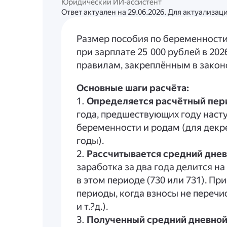
Юридический ИИ-ассистент
Ответ актуален на 29.06.2026. Для актуализа
Размер пособия по беременности
при зарплате 25 000 рублей в 202
правилам, закреплённым в закон
Основные шаги расчёта:
1.
Определяется расчётный пер
года, предшествующих году наст
беременности и родам (для декре
годы).
2.
Рассчитывается средний днев
заработка за два года делится н
в этом периоде (730 или 731). Пр
периоды, когда взносы не перечи
и т.?д.).
3.
Полученный средний дневной