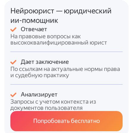
снижена до 5–15 %).
Нейроюрист — юридический
Единый сельскохозяйственный налог
(ЕСХН)
:
ии-помощник
доступен для производителей
Отвечает
сельхозпродукции;
На правовые вопросы как
доля дохода от сельхоздеятельности
высококвалифицированный юрист
должна составлять не менее 70 %;
объект налогообложения — доходы,
уменьшенные на величину расходов.
Дает заключение
Автоматизированная упрощённая
По ссылкам на актуальные нормы права
система налогообложения (АУСН)
:
и судебную практику
действует с 2026 года во всех
регионах;
Анализирует
ограничения: доходы — не более 60
Запросы с учетом контекста из
млн руб., сотрудники — не более 5
документов пользователя
человек, остаточная стоимость ОС —
не более 150 млн руб.;
Попробовать бесплатно
расчётный счёт — только в
уполномоченном банке;