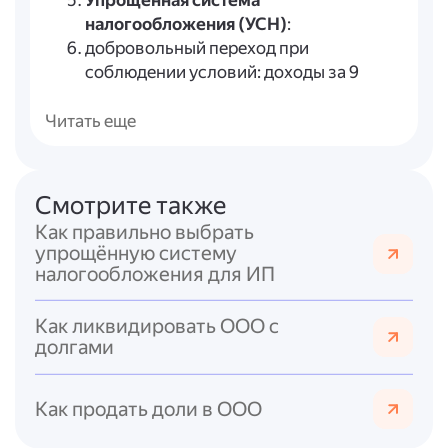
Упрощённая система
налогообложения (УСН)
:
добровольный переход при
соблюдении условий: доходы за 9
месяцев — не более 367,875 млн руб.
для перехода с 01.01.2027; доходы в
Читать еще
течение года — не более 490,5 млн
руб.; стоимость ОС — не более 218 млн
руб.; численность — не более 130
Смотрите также
человек; отсутствие филиалов и пр.;
Как правильно выбрать
освобождение от налога на прибыль и
упрощённую систему
налога на имущество (с
налогообложения для ИП
исключениями);
не является плательщиком НДС (с
Как ликвидировать ООО с
исключениями);
долгами
два варианта объекта
налогообложения: «доходы» (ставка 6
Как продать доли в ООО
%) или «доходы минус расходы»
(ставка 15 %, в регионах может быть