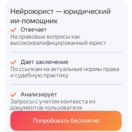
- порядковый номер фискального
документа;
Нейроюрист — юридический
- номер смены;
ии-помощник
- фискальный признак сообщения;
Отвечает
- QR-код (шифрует дату/время платежа,
На правовые вопросы как
номер чека, фискальный признак, номер
высококвалифицированный юрист
накопителя, признак и сумму расчёта).
Также установлены требования к качеству
Дает заключение
печати: высота букв — не менее 2 мм,
По ссылкам на актуальные нормы права
межстрочный интервал — не менее 0,5 мм,
и судебную практику
контрастность — не менее 40 %.
Отсутствие хотя бы одного обязательного
Анализирует
реквизита может привести к признанию
Запросы с учетом контекста из
чека недействительным и штрафу по ст. 14.5
документов пользователя
КоАП РФ.
Попробовать бесплатно
Итоговый ответ