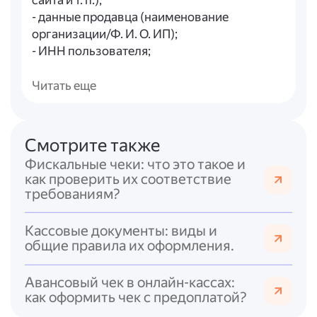
сайта и т. п.);
- данные продавца (наименование
организации/Ф. И. О. ИП);
- ИНН пользователя;
- система налогообложения;
- признак расчёта (приход, расход, возврат);
Читать еще
- сведения о товарах/работах/услугах
(название, количество, цена, итоговая
стоимость с учётом скидок, наценок и НДС);
Смотрите также
- сумма расчёта с НДС (с отдельным
Фискальные чеки: что это такое и
указанием ставок и сумм налога);
как проверить их соответствие
- форма и сумма оплаты (наличные,
требованиям?
безналичные, предоплата и т. п.);
- данные кассира (должность и фамилия; не
Кассовые документы: виды и
указываются при онлайн-оплате);
общие правила их оформления.
- регистрационный номер ККТ;
- заводской номер фискального
Авансовый чек в онлайн-кассах:
накопителя;
как оформить чек с предоплатой?
- фискальный признак документа;