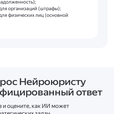
задолженность);
для организаций (штрафы);
для физических лиц (основной
задолженность);
для физических лиц (штрафы).
.2025 № 70н
прос Нейроюристу
ифицированный ответ
в и оцените, как ИИ может
атегических задач.