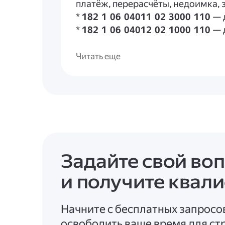
платёж, перерасчёты, недоимка, 
*
182 1 06 04011 02 3000 110
— 
*
182 1 06 04012 02 1000 110
— 
платёж, перерасчёты, недоимка, 
*
182 1 06 04012 02 3000 110
— 
Читать еще
Ссылки
Приказ Минфина России от 10.06
Задайте свой во
и получите квал
Начните с бесплатных запросо
освободить ваше время для стр