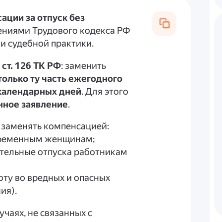
ации за отпуск без
ениями Трудового кодекса РФ
и судебной практики.
в
ст. 126 ТК РФ
: заменить
только ту часть ежегодного
 календарных дней
. Для этого
нное заявление
.
 заменять компенсацией:
еременным женщинам;
тельные отпуска работникам
оту во вредных и опасных
ия).
чаях, не связанных с