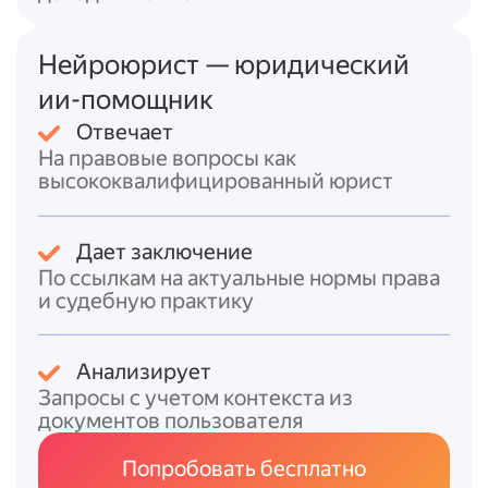
международных компаниях и
международных фондах», где он
Нейроюрист — юридический
применяется в значении, определённом ФЗ
ии-помощник
№ 115-ФЗ.
Отвечает
Итоговый ответ
На правовые вопросы как
высококвалифицированный юрист
Конечный бенефициар (бенефициарный
владелец)
— это физическое лицо, которое
в конечном счёте:
Дает заключение
* прямо или косвенно владеет клиентом-
По ссылкам на актуальные нормы права
юридическим лицом (имеет более 25 %
и судебную практику
участия в его капитале) либо
* имеет возможность контролировать
Анализирует
действия клиента-юридического лица.
Запросы с учетом контекста из
В случае клиента-физического лица
документов пользователя
бенефициарным владельцем, как правило,
Попробовать бесплатно
считается само это лицо — если нет