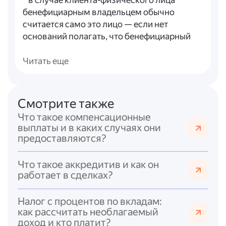
* в случае клиента-физического лица
бенефициарным владельцем обычно
считается само это лицо — если нет
оснований полагать, что бенефициарный
владелец — иное физическое лицо.
Читать еще
Обязанность раскрывать информацию о
бенефициарных владельцах закреплена в
постановлении Правительства РФ от 31
Смотрите также
июля 2017 года № 913. Юридические лица
Что такое компенсационные
(в т. ч. иностранные, ведущие деятельность
выплаты и в каких случаях они
в РФ) должны по запросам ФНС,
предоставляются?
Росфинмониторинга и Минюста РФ
предоставлять документально
Что такое аккредитив и как он
подтверждённые сведения о своих
работает в сделках?
бенефициарных владельцах.
Термин «бенефициарный владелец» также
Налог с процентов по вкладам:
используется в Федеральном законе от 3
как рассчитать необлагаемый
доход и кто платит?
августа 2018 года № 290-ФЗ «О