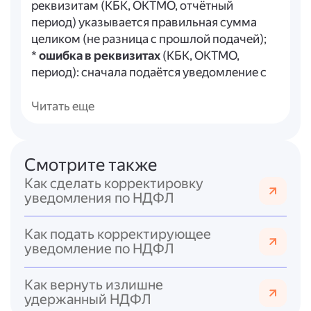
реквизитам (КБК, ОКТМО, отчётный
период) указывается правильная сумма
целиком (не разница с прошлой подачей);
*
ошибка в реквизитах
(КБК, ОКТМО,
период): сначала подаётся уведомление с
теми же ошибочными реквизитами, но с
суммой «0» (обнуление), затем — новое
Читать еще
уведомление с правильными реквизитами
и верной суммой.
Смотрите также
Важно соблюдать сроки подачи
Как сделать корректировку
уведомлений (согласно п. 9 ст. 58 НК РФ):
уведомления по НДФЛ
* за период с 1-го по 22-е число текущего
месяца — до 25-го числа этого же месяца;
Как подать корректирующее
* за период с 23-го числа по последнее
уведомление по НДФЛ
число месяца — до 3-го числа следующего
месяца;
Как вернуть излишне
* за период с 23 по 31 декабря — последний
удержанный НДФЛ
рабочий день декабря.