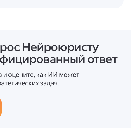
прос Нейроюристу
ифицированный ответ
в и оцените, как ИИ может
атегических задач.