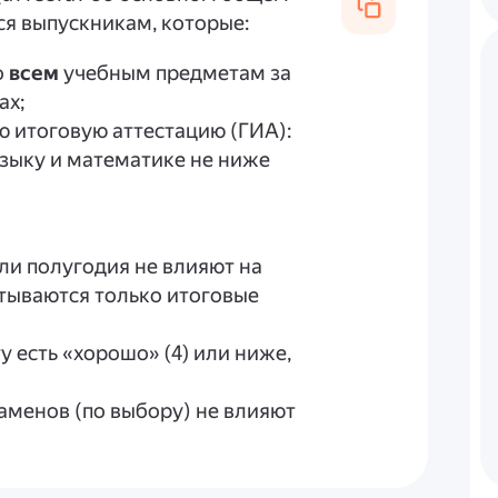
ся выпускникам, которые:
о
всем
учебным предметам за
ах;
 итоговую аттестацию (ГИА):
языку и математике не ниже
или полугодия не влияют на
итываются только итоговые
у есть «хорошо» (4) или ниже,
аменов (по выбору) не влияют
.