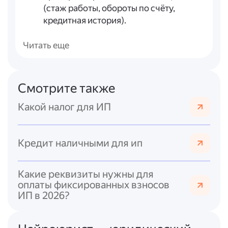
(стаж работы, обороты по счёту,
кредитная история).
Собрать документы.
Обычно банки
требуют:
Читать еще
паспорт ИП;
свидетельство о регистрации ИП или
выписку из ЕГРИП;
Смотрите также
налоговую отчётность за последний
отчётный период;
Какой налог для ИП
выписки по расчётным счетам за
последние 3–6 месяцев;
Кредит наличными для ип
документы, подтверждающие наличие
активов (при необходимости);
другие документы по запросу банка.
Какие реквизиты нужны для
Подать заявку:
оплаты фиксированных взносов
заполнить анкету на сайте банка или в
ИП в 2026?
отделении;
приложить необходимые документы;