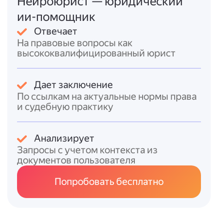
Нейроюрист — юридический
дождаться решения банка (срок
рассмотрения зависит от банка).
ии-помощник
Ознакомиться с условиями договора:
Отвечает
внимательно прочитать все пункты
На правовые вопросы как
договора, особенно мелкий шрифт и
высококвалифицированный юрист
сноски;
уточнить непонятные моменты у
менеджера;
Дает заключение
убедиться, что все условия
По ссылкам на актуальные нормы права
соответствуют вашим ожиданиям.
и судебную практику
Получить деньги:
после одобрения кредита подписать
Анализирует
договор;
Запросы с учетом контекста из
получить средства на расчётный счёт
документов пользователя
или наличными (в зависимости от
условий банка).
Попробовать бесплатно
Важные нюансы:
* кредитная история ИП влияет на решение