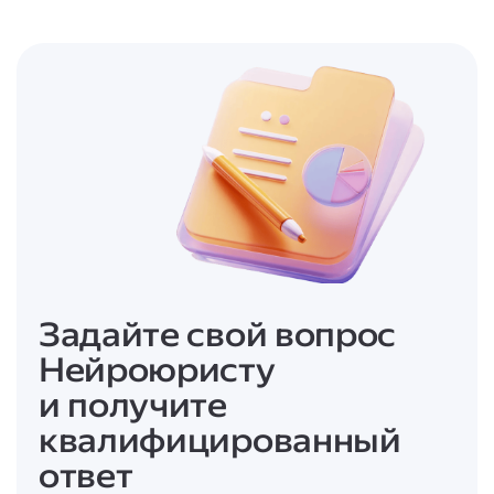
банка — чем она лучше, тем выше шансы на
одобрение и выгодные условия;
* некоторые банки требуют залог или
поручительство;
* важно учитывать полную стоимость
кредита (ПСК), а не только процентную
ставку.
Задайте свой вопрос
Нейроюристу
и получите
квалифицированный
ответ