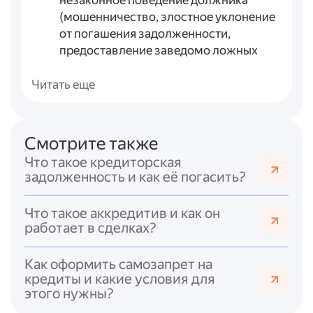
незаконное поведение должника
(мошенничество, злостное уклонение
от погашения задолженности,
предоставление заведомо ложных
сведений при получении кредита и т.
п.);
Читать еще
суд при рассмотрении дела о
банкротстве проверяет
добросовестность поведения
Смотрите также
должника; при выявлении
Что такое кредиторская
недобросовестности выносит
задолженность и как её погасить?
определение о неприменении правила
об освобождении от обязательств.
Что такое аккредитив и как он
Льготный период (кредитные
работает в сделках?
каникулы)
(ст. 6.1-2 Федерального
закона от 21.12.2013 № 353-ФЗ):
Как оформить самозапрет на
заёмщик вправе потребовать
кредиты и какие условия для
приостановки исполнения
этого нужны?
обязательств по кредиту при