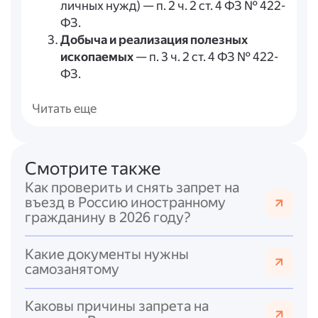
личных нужд) — п. 2 ч. 2 ст. 4 ФЗ № 422-
ФЗ.
Добыча и реализация полезных
ископаемых
— п. 3 ч. 2 ст. 4 ФЗ № 422-
ФЗ.
Наличие работников по трудовым
договорам
— п. 4 ч. 2 ст. 4 ФЗ № 422-
Читать еще
ФЗ.
Деятельность по договорам
поручения, комиссии, агентским
(за
Смотрите также
некоторыми исключениями) — п. 5 ч. 2
Как проверить и снять запрет на
ст. 4 ФЗ № 422-ФЗ.
въезд в Россию иностранному
Услуги по доставке товаров с
гражданину в 2026 году?
приёмом/передачей платежей в
интересах третьих лиц
— п. 6 ч. 2 ст. 4
Какие документы нужны
ФЗ № 422-ФЗ.
самозанятому
Применение иных спецрежимов или
уплата НДФЛ
(кроме случаев,
Каковы причины запрета на
предусмотренных ч. 4 ст. 15 ФЗ № 422-