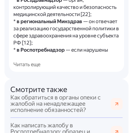
*
в Росздравнадзор
— орган,
контролирующий качество и безопасность
медицинской деятельности [22];
*
в региональный Минздрав
— он отвечает
за реализацию государственной политики в
сфере здравоохранения на уровне субъекта
РФ [12];
*
в Роспотребнадзор
— если нарушены
права потребителя при оказании
медицинских услуг;
Читать еще
*
в прокуратуру
— в случае грубых
нарушений прав пациента, например, при
отказе в оказании помощи, повлёкшем
Смотрите также
серьёзные последствия;
Как обратиться в органы опеки с
*
в суд
— для взыскания компенсации
жалобой на ненадлежащее
вреда, если действия или бездействие
исполнение обязанностей?
медиков причинили ущерб здоровью или
моральный вред [9][10].
Как написать жалобу в
Роспотребнадзор: образец и