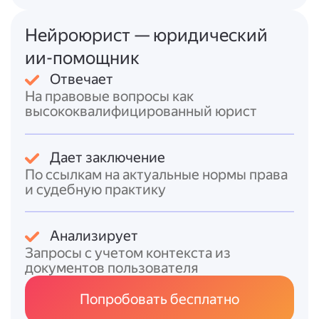
льготы. Единой федеральной программы
нет, поэтому детали нужно уточнять в
Нейроюрист — юридический
местной администрации.
ии-помощник
* Методические рекомендации по
реализации права на землю закреплены на
Отвечает
федеральном уровне, но носят
На правовые вопросы как
рекомендательный характер
.
высококвалифицированный юрист
Итоговый ответ
Дает заключение
В 2026 году многодетные семьи (с тремя и
По ссылкам на актуальные нормы права
более детьми) имеют право:
и судебную практику
* на
бесплатное получение земельного
участка
из государственной,
Анализирует
муниципальной или федеральной
Запросы с учетом контекста из
собственности (в т.?ч. для ИЖС) — порядок
документов пользователя
и условия определяются
региональными
законами
;
Попробовать бесплатно
* на
налоговые льготы
по земельному