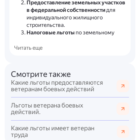
Предоставление земельных участков
в федеральной собственности
для
индивидуального жилищного
строительства.
Налоговые льготы
по земельному
налогу для многодетных семей.
Читать еще
Ключевые условия:
*
Статус многодетной семьи
— семья с
тремя и более детьми (родные или
Смотрите также
усыновлённые), статус устанавливается
Какие льготы предоставляются
бессрочно, но меры поддержки действуют
ветеранам боевых действий
до достижения старшим ребёнком 18 лет
или 23 лет при очном обучении.
Льготы ветерана боевых
*
Региональная специфика
: субъекты РФ
действий.
самостоятельно устанавливают правила
выдачи земли, включая предельные
Какие льготы имеет ветеран
размеры участков, их назначение (ИЖС,
труда
садоводство и т.?п.) и дополнительные