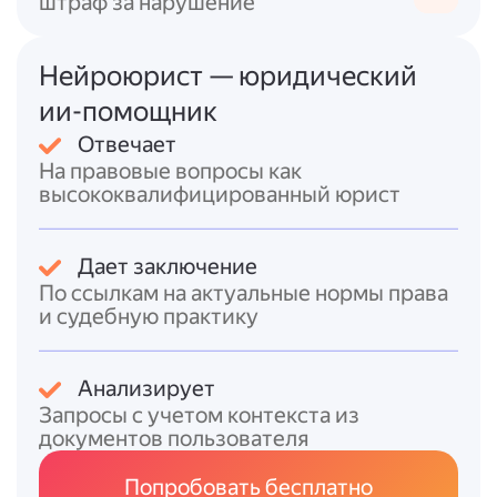
штраф за нарушение
лишённым права управления ТС считается
лицо, в отношении которого вступило в
силу постановление о назначении такого
Нейроюрист — юридический
наказания (по КоАП РФ) или приговор суда
ии-помощник
(по УК РФ)
.
Отвечает
По истечении срока лишения для возврата
На правовые вопросы как
удостоверения требуется:
высококвалифицированный юрист
* проверить знание ПДД;
* уплатить все назначенные штрафы за
Дает заключение
правонарушения в области дорожного
По ссылкам на актуальные нормы права
движения;
и судебную практику
* пройти медицинское
освидетельствование (для ряда составов).
Анализирует
В КоАП РФ нет прямого перечня
Запросы с учетом контекста из
«смягчающих обстоятельств»
документов пользователя
применительно к лишению прав, однако
общие правила назначения
Попробовать бесплатно