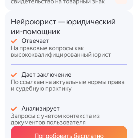
свидетельство на товарный знак
передаче вещей, продаже личных вещей,
объявления о приёме на работу без
привлечения внимания к товару/услуге).
Нейроюрист — юридический
ии-помощник
Обязательные элементы маркировки.
В соответствии с ч. 16 ст. 18.1 Закона
Отвечает
«О рекламе», интернет-реклама (за
На правовые вопросы как
исключением размещённой в теле- и
высококвалифицированный юрист
радиопрограммах) должна содержать:
пометку «реклама»;
Дает заключение
указание на рекламодателя;
По ссылкам на актуальные нормы права
либо ссылку на сайт/страницу сайта,
и судебную практику
содержащую информацию о
рекламодателе.
Идентификатор рекламы.
Ч. 17 ст.
Анализирует
18.1 Закона «О рекламе» требует,
Запросы с учетом контекста из
чтобы распространение интернет-
документов пользователя
рекламы допускалось только при
условии присвоения ей
Попробовать бесплатно