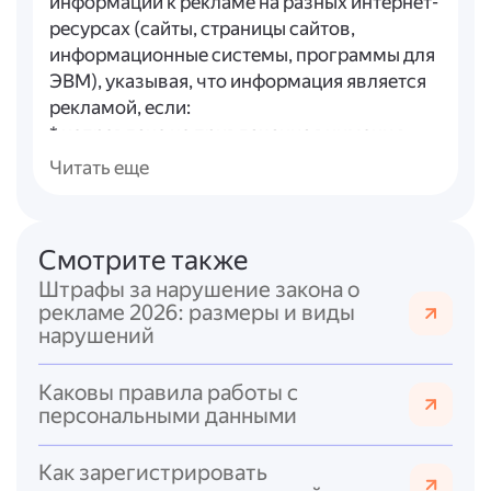
информации к рекламе на разных интернет-
ресурсах (сайты, страницы сайтов,
информационные системы, программы для
ЭВМ), указывая, что информация является
рекламой, если:
* направлена на привлечение внимания,
формирование/поддержание интереса и
Читать еще
продвижение объекта рекламирования;
* не носит характер справочно-
информационных или аналитических
Смотрите также
материалов (например, результаты
Штрафы за нарушение закона о
поисковой выдачи, каталоги товаров,
рекламе 2026: размеры и виды
информация на официальном сайте
нарушений
производителя/продавца, отзывы
покупателей и т. п.);
Каковы правила работы с
* не является объявлениями физлиц или
персональными данными
юрлиц, не связанными с
предпринимательской деятельностью
Как зарегистрировать
(например, сообщения о безвозмездной