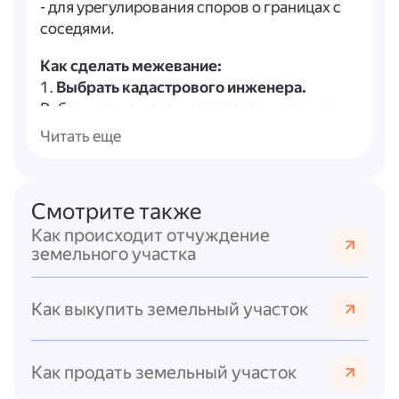
- для урегулирования споров о границах с
соседями.
Как сделать межевание:
1.
Выбрать кадастрового инженера.
Работы по межеванию вправе выполнять
только квалифицированные кадастровые
Читать еще
инженеры, действующие в рамках
Федерального закона от 24.07.2007 № 221-
ФЗ.
Смотрите также
2.
Подготовить документы.
Понадобятся
Как происходит отчуждение
правоустанавливающие документы на
земельного участка
участок, выписка из ЕГРН, паспорт
собственника и т. д.
3.
Заключить договор с кадастровым
Как выкупить земельный участок
инженером.
В договоре прописываются
объём работ, сроки и стоимость.
4.
Провести кадастровые работы.
Как продать земельный участок
Инженер выезжает на место, проводит