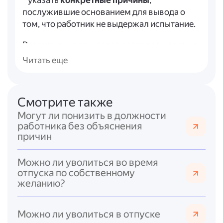
* указать
конкретные причины
,
послужившие основанием для вывода о
том, что работник не выдержал испытание.
Расторжение трудового договора в связи с
неудовлетворительным результатом
Читать еще
испытания не требует учёта мнения
профсоюзного органа и не
предусматривает выплату выходного
Смотрите также
пособия (ч. 2 ст. 71 ТК РФ).
Могут ли понизить в должности
Если срок испытания истёк, а работник
работника без объяснения
причин
продолжает трудиться, он считается
выдержавшим испытание — далее уволить
его можно только на общих основаниях (ч.
Можно ли уволиться во время
отпуска по собственному
3 ст. 71 ТК РФ).
желанию?
Работник также вправе инициировать
расторжение договора в период
Можно ли уволиться в отпуске
испытательного срока: он может уволиться