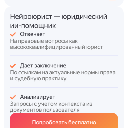
по собственному желанию,
предварительно предупредив
Нейроюрист — юридический
работодателя в письменной форме за три
дня (ч. 4 ст. 71 ТК РФ).
ии-помощник
Отвечает
Судебная практика подтверждает, что
На правовые вопросы как
право оценки результатов испытания
высококвалифицированный юрист
принадлежит работодателю. Однако
работодатель обязан доказать наличие
законного основания для увольнения и
Дает заключение
соблюдение установленного порядка (п. 23
По ссылкам на актуальные нормы права
Постановления Пленума ВС РФ от
и судебную практику
17.03.2004 № 2). Несоблюдение процедуры
(например, отсутствие письменного
Анализирует
уведомления или не указание причин
Запросы с учетом контекста из
увольнения) может стать основанием для
документов пользователя
восстановления работника на работе.
Попробовать бесплатно
Итоговый ответ