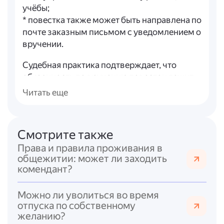
учёбы;
* повестка также может быть направлена по
почте заказным письмом с уведомлением о
вручении.
Судебная практика подтверждает, что
обязанность по вручению повесток лежит
на военном комиссариате и иных
Читать еще
уполномоченных лицах, и вручение должно
производиться под расписку, как правило
— не позднее чем за три дня до срока явки,
Смотрите также
указанного в повестке.
Права и правила проживания в
Таким образом,
вручение повестки в
общежитии: может ли заходить
комендант?
городе временного пребывания законно
,
если:
* призывник находится там более трёх
Можно ли уволиться во время
отпуска по собственному
месяцев и должен состоять на воинском
желанию?
учёте в местном военном комиссариате;