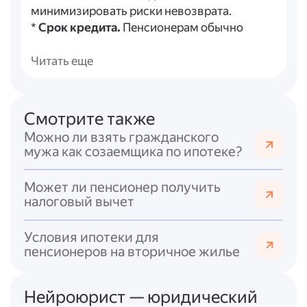
минимизировать риски невозврата.
*
Срок кредита.
Пенсионерам обычно
предлагают более короткие сроки (5–15
лет), чтобы уложиться в возрастные
Читать еще
ограничения.
*
Первоначальный взнос.
Его размер
может составлять 15–30 % от стоимости
Смотрите также
жилья; больший взнос повышает шансы на
Можно ли взять гражданского
одобрение.
мужа как созаемщика по ипотеке?
*
Процентная ставка.
Обычно не
отличается от стандартных условий, но
Может ли пенсионер получить
некоторые банки предлагают льготы, если
налоговый вычет
пенсия поступает на счёт этого банка.
Условия ипотеки для
Процедура получения ипотеки включает
пенсионеров на вторичное жилье
андеррайтинг
(оценку
платёжеспособности), подбор жилья, его
оценку, заключение договоров купли-
Нейроюрист — юридический
продажи и кредитования. Также