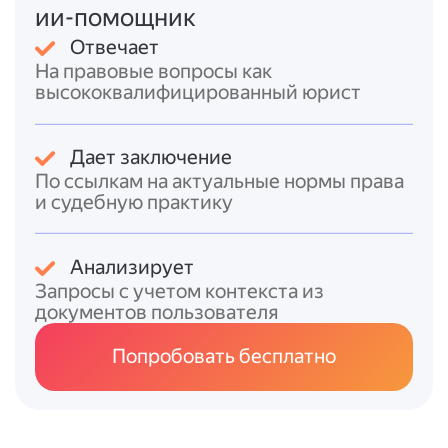
ии-помощник
применяются общие нормы о
потребительском кредите, включая
Отвечает
требования к раскрытию полной стоимости
На правовые вопросы как
кредита.
высококвалифицированный юрист
Итоговый ответ
Дает заключение
Да, пенсионер может взять ипотеку.
По ссылкам на актуальные нормы права
Российское законодательство не
и судебную практику
запрещает этого, но окончательное
решение принимает банк на основе оценки
Анализирует
платёжеспособности и возраста заёмщика.
Запросы с учетом контекста из
Ключевые факторы:
документов пользователя
* наличие стабильного дохода (включая
пенсию);
Попробовать бесплатно
* соответствие возрастным ограничениям
банка (обычно до 70–80 лет на дату
погашения);
* возможность внести первоначальный