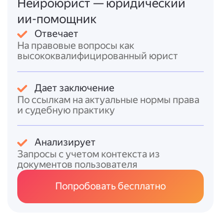
Нейроюрист — юридический
(штраф от 500 до 1 500 рублей).
ии-помощник
Итоговый ответ
Отвечает
На правовые вопросы как
Прямого запрета на курение
в собственной
высококвалифицированный юрист
квартире
законодательство РФ не
содержит. Однако курение не должно
нарушать права соседей на благоприятную
Дает заключение
среду жизнедеятельности — если табачный
По ссылкам на актуальные нормы права
дым проникает в соседние квартиры,
и судебную практику
жильцы вправе защищать свои права, в том
числе через суд. Курение в
помещениях
Анализирует
общего пользования многоквартирного
Запросы с учетом контекста из
дома
(лифтах, коридорах и т. п.) запрещено,
документов пользователя
за это предусмотрен административный
штраф.
Попробовать бесплатно
Ссылки
ст. 12 Федерального закона от 23.02.2013