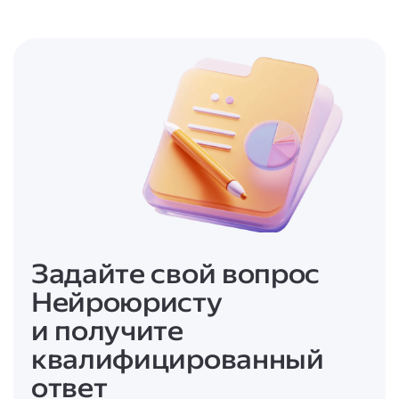
№ 15-ФЗ «Об охране здоровья граждан от
воздействия окружающего табачного
дыма, последствий потребления табака или
потребления никотинсодержащей
продукции»;
ст. 6.24 Кодекса Российской Федерации об
административных правонарушениях от
30.12.2001 № 195-ФЗ;
ст. 304 Гражданского кодекса Российской
Федерации.
Задайте свой вопрос
Нейроюристу
и получите
квалифицированный
ответ