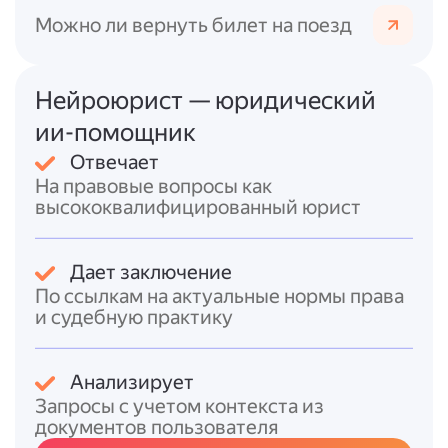
Вынужденная остановка
(например,
Можно ли вернуть билет на поезд
из-за неисправности, плохого
самочувствия водителя или
пассажира, ДТП) допускается в любом
Нейроюрист — юридический
месте, в т.?ч. на автобусной остановке.
В таком случае нужно включить
ии-помощник
аварийную сигнализацию и выставить
Отвечает
знак аварийной остановки.
На правовые вопросы как
Запрет остановки
может быть
высококвалифицированный юрист
установлен дополнительными
знаками (например, 3.27 «Остановка
запрещена») или разметкой — в этом
Дает заключение
случае останавливаться нельзя ни при
По ссылкам на актуальные нормы права
каких обстоятельствах.
и судебную практику
Итоговый ответ
Анализирует
Останавливаться на автобусной остановке
Запросы с учетом контекста из
для высадки пассажиров можно в
документов пользователя
следующих случаях: