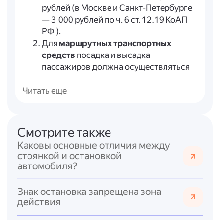
рублей (в Москве и Санкт-Петербурге
— 3 000 рублей по ч. 6 ст. 12.19 КоАП
РФ ).
Для
маршрутных транспортных
средств
посадка и высадка
пассажиров должна осуществляться
строго в
установленных
остановочных пунктах
согласно:
Читать еще
расписанию (ч. 4 ст. 19 Федерального
закона № 259-ФЗ );
реестру маршрутов (п. 10 Приказа
Смотрите также
Минтранса № 145 );
Каковы основные отличия между
правилам перевозок (п. 7
стоянкой и остановкой
Постановления Правительства № 1586
автомобиля?
).
Исключение — остановочные пункты,
Знак остановка запрещена зона
где посадка/высадка производится
по
действия
требованию
пассажиров.